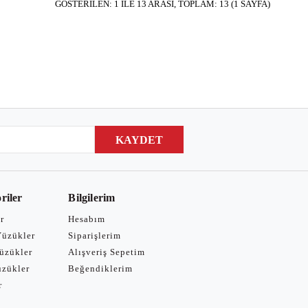
GÖSTERILEN: 1 ILE 13 ARASI, TOPLAM: 13 (1 SAYFA)
NE EKLE
KAYDET
riler
Bilgilerim
r
Hesabım
Yüzükler
Siparişlerim
Yüzükler
Alışveriş Sepetim
üzükler
Beğendiklerim
NE EKLE
r