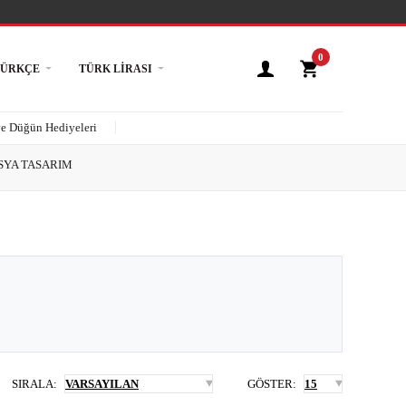
0
TÜRKÇE
TÜRK LIRASI
ve Düğün Hediyeleri
SYA TASARIM
SIRALA:
GÖSTER: